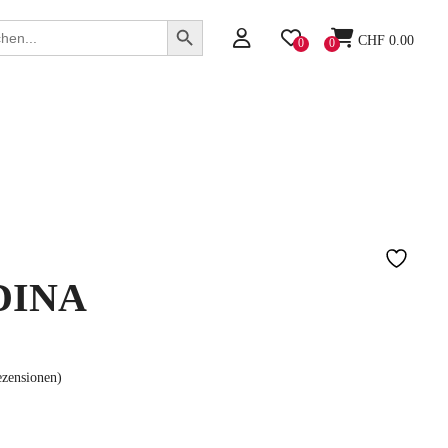
Search Button
h
CHF
0.00
0
0
DINA
zensionen)