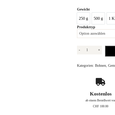
Gewicht
250 g
500 g
1 K
250 g
500 g
1
Produkttyp
Engiadina
-
+
Menge
Kategorien:
Bohnen
,
Gem
Kostenlos
ab einem Bestellwert vo
CHF 100.00