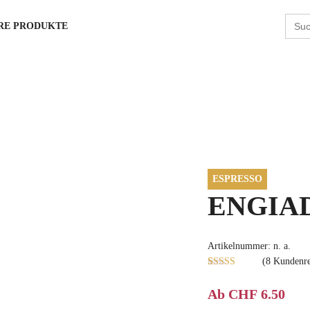
Searc
RE PRODUKTE
for:
ESPRESSO
ENGIA
Artikelnummer:
n. a.
(
8
Kundenre
Bewertet mit
8
5.00
von 5,
Ab
CHF
6.50
basierend auf
Kundenbewertungen