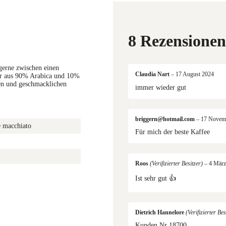
8 Rezensionen
 gerne zwischen einen
Claudia Nart
–
17 August 2024
er aus 90% Arabica und 10%
gen und geschmacklichen
immer wieder gut
briggern@hotmail.com
–
17 Novem
e macchiato
Für mich der beste Kaffee
Roos
(Verifizierter Besitzer)
–
4 März
Ist sehr gut 👍
Dietrich Hannelore
(Verifizierter Bes
Kunden Nr 18700