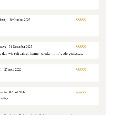
5
von 5
h
itzer)
–
20 Oktober 2025
Bewertet mit
5
von 5
itzer)
–
31 Dezember 2025
Bewertet mit
, den wir seit Jahren immer wieder mit Freude geniessen.
5
von 5
r)
–
27 April 2026
Bewertet mit
5
von 5
tzer)
–
30 April 2026
Bewertet mit
Kaffee
5
von 5