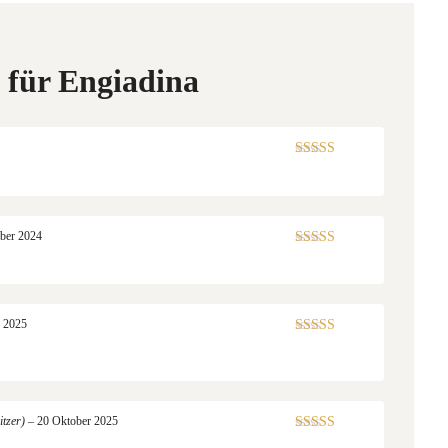
 für
Engiadina
Bewertet mit
5
von 5
ber 2024
Bewertet mit
5
von 5
 2025
Bewertet mit
5
von 5
itzer)
–
20 Oktober 2025
Bewertet mit