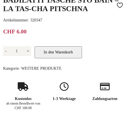
BADILATTI TASCHE STO BAIN –
LA TAS-CHA PITSCHNA
Artikelnummer:
320347
CHF
6.00
Badilatti
-
+
In den Warenkorb
Tasche
Sto
Bain
-
Kategorie:
WEITERE PRODUKTE
la
tas-
cha
pitschna
Menge
Kostenlos
1-3 Werktage
Zahlungsarten
ab einem Bestellwert von
CHF 100.00