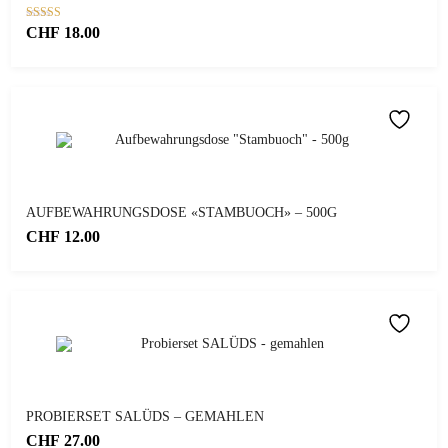
Bewertet mit
CHF
18.00
5.00
von 5
AUFBEWAHRUNGSDOSE «STAMBUOCH» – 500G
CHF
12.00
PROBIERSET SALÜDS – GEMAHLEN
CHF
27.00