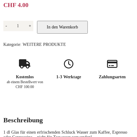
CHF
4.00
Acqua
-
+
In den Warenkorb
per
Caffè
Glas
Menge
Kategorie:
WEITERE PRODUKTE
Kostenlos
1-3 Werktage
Zahlungsarten
ab einem Bestellwert von
CHF 100.00
Beschreibung
1 dl Glas für einen erfrischenden Schluck Wasser zum Kaffee, Espresso