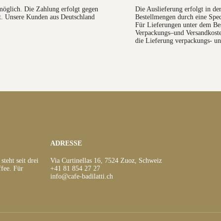
möglich. Die Zahlung erfolgt gegen
Die Auslieferung erfolgt in d
t. Unsere Kunden aus Deutschland
Bestellmengen durch eine Sped
Für Lieferungen unter dem Be
Verpackungs–und Versandkosten
die Lieferung verpackungs- un
ADRESSE
teht seit drei
Via Curtinellas 16, 7524 Zuoz, Schweiz
fee. Für
+41 81 854 27 27
info@cafe-badilatti.ch