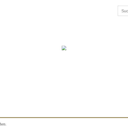
Searc
RE PRODUKTE
for:
hen.